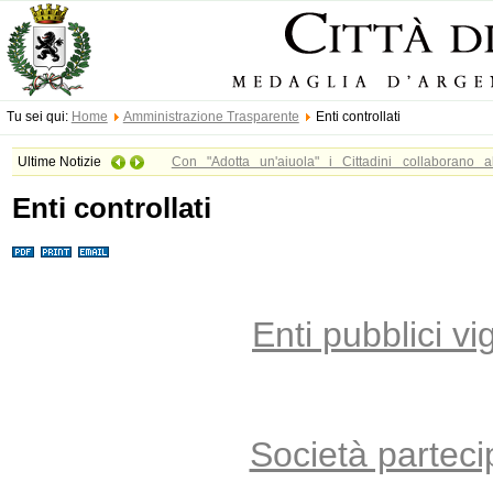
Tu sei qui:
Home
Amministrazione Trasparente
Enti controllati
Ultime Notizie
Con "Adotta un'aiuola" i Cittadini collaborano 
L’Amministrazione comunale di Vimercate, nell’amb
Enti controllati
dell’ambiente, lancia la campagna di sensibilizzazione 
potranno portare il proprio contributo al migliorament
le aree verdi comunali appartengono alla collettivit
concreto gesto di partecipazione, che permette a cittad
parte attiva alla gestione dei beni comuni. In ogn
Enti pubblici vig
targhetta di ringraziamento. Scarica il modulo di adesio
Società parteci