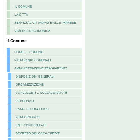
IL COMUNE
LA CITTÀ
SERVIZI AL CITTADINO E ALLE IMPRESE
VIMERCATE COMUNICA
Il Comune
HOME: IL COMUNE
PATROCINIO COMUNALE
AMMINISTRAZIONE TRASPARENTE
DISPOSIZIONI GENERALI
ORGANIZZAZIONE
CONSULENTI E COLLABORATORI
PERSONALE
BANDI DI CONCORSO
PERFORMANCE
ENTI CONTROLLATI
DECRETO SBLOCCA CREDITI