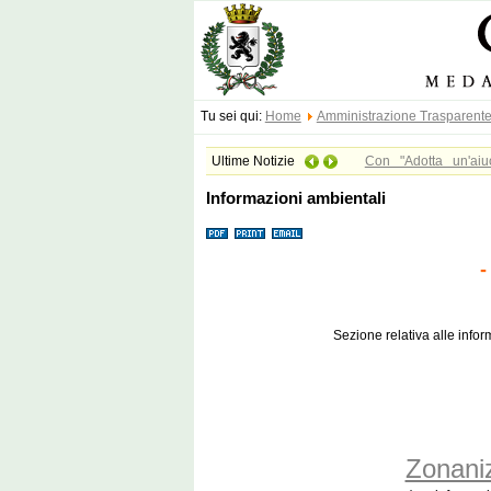
Tu sei qui:
Home
Amministrazione Trasparent
Ultime Notizie
Con "Adotta un'aiu
L’Amministrazione c
Informazioni ambientali
dell’ambiente, lancia 
potranno portare il p
-
le aree verdi comunal
concreto gesto di part
parte attiva alla ge
Sezione relativa alle infor
targhetta di ringrazia
Zonaniz