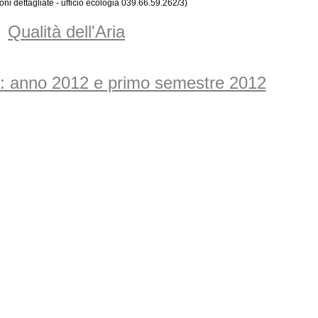
oni dettagliate - ufficio ecologia 039.66.59.262/3)
Qualità dell'Aria
uti: anno 2012 e primo semestre 2012