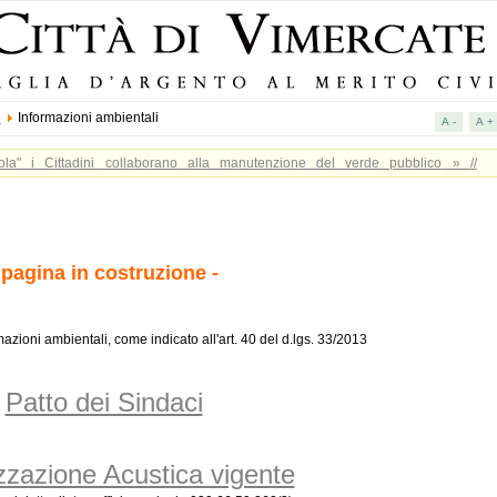
e
Informazioni ambientali
ola" i Cittadini collaborano alla manutenzione del verde pubblico
»
//
omunale di Vimercate, nell’ambito delle politiche di salvaguardia e cura
la campagna di sensibilizzazione “Adotta un’aiuola”. Con questa iniziativa tutti
roprio contributo al miglioramento del verde pubblico, nella consapevolezza che
 pagina in costruzione -
i appartengono alla collettività. Adottare uno spazio di verde pubblico è un
ecipazione, che permette a cittadini, scuole, imprese e associazioni di prendere
stione dei beni comuni. In ogni spazio verde adottato sarà posizionata una
mazioni ambientali, come indicato all'art. 40 del d.lgs. 33/2013
mento. Scarica il modulo di adesione e... adotta un'aiuola!
Patto dei Sindaci
zazione Acustica vigente